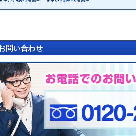
＃車いす4脚+5名乗車
＃車いす2脚＋8名乗車
お問い合わせ