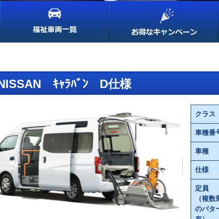
NISSAN ｷｬﾗﾊﾞﾝ D仕様
クラス
車種番
車種
仕様
定員
（複数
のパタ