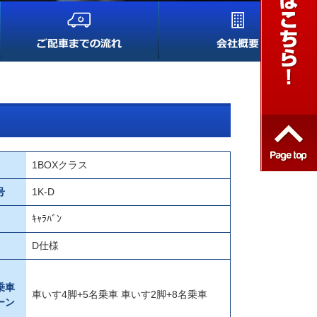
1BOXクラス
号
1K-D
ｷｬﾗﾊﾞﾝ
D仕様
乗車
車いす4脚+5名乗車 車いす2脚+8名乗車
ーン