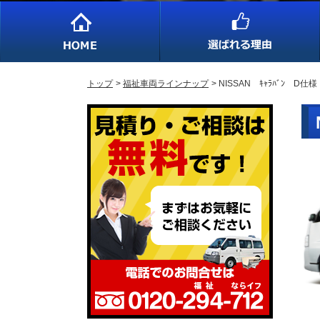
トップ
福祉車両ラインナップ
NISSAN ｷｬﾗﾊﾞﾝ D仕様