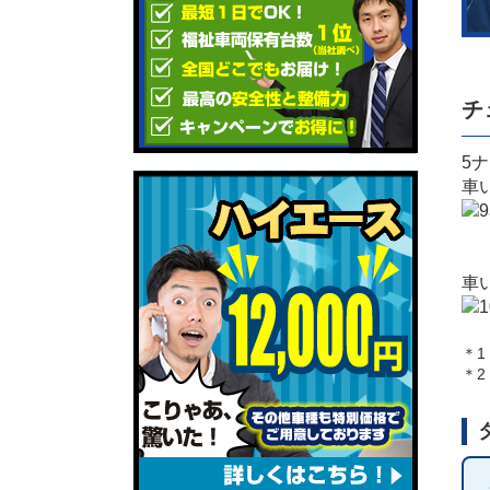
チ
5
車
車
＊1
＊2