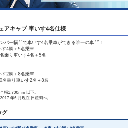
ェアキャブ 車いす4名仕様
＊1
＊2
ナンバー幅
で車いす4名乗車ができる唯一の車
！
いす4脚＋5名乗車
いす2脚＋8名乗車
 全幅1,700mm 以下。
 2017 年6 月現在 日産調べ。
タグ