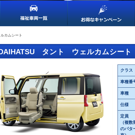
ウェルカムシート
DAIHATSU タント ウェルカムシート
クラス
車種番
車種
仕様
定員
（複数
のパタ