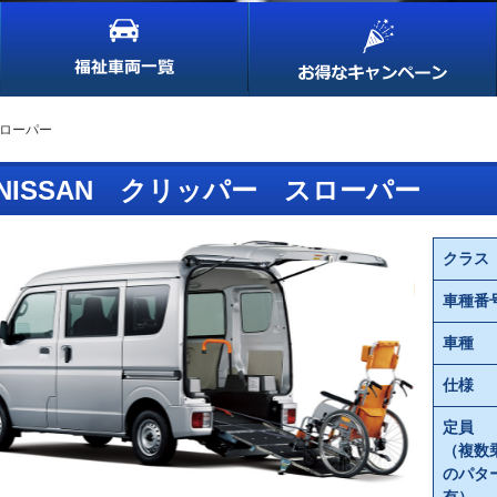
スローパー
NISSAN クリッパー スローパー
クラス
車種番
車種
仕様
定員
（複数
のパタ